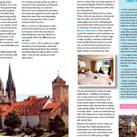
isit
ttp://calm.river